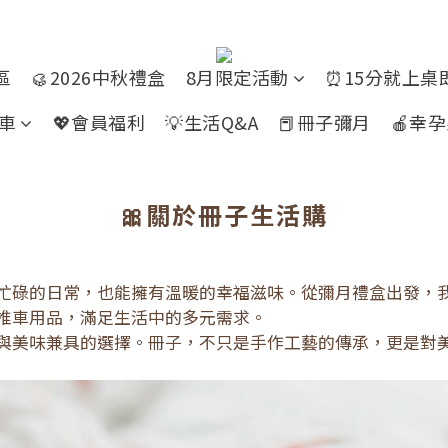
區
🥮2026中秋禮盒
8月限定活動
⏰15分就上桌
推車
💖會員福利
💡生活Q&A
📕冊子彌月
🍎幸
🎀關於冊子生活購
忙碌的日常，也能擁有溫暖的幸福滋味。從彌月禮盒出發，
推車用品，滿足生活中的多元需求。
與美味兼具的選擇。冊子，不只是手作工藝的傳承，更是對