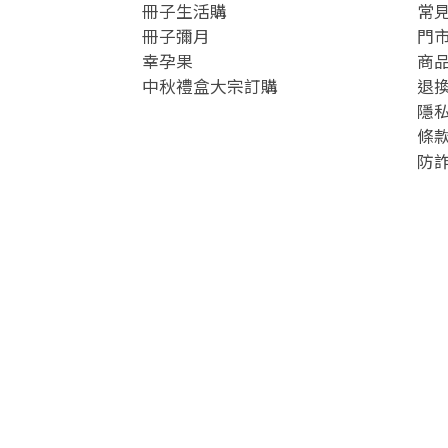
冊子生活購
常
冊子彌月
門
幸孕果
商
中秋禮盒大宗訂購
退
隱
條
防