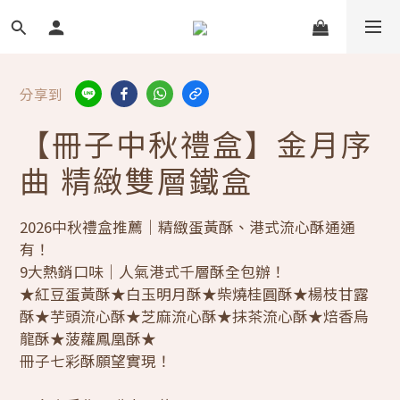
分享到
【冊子中秋禮盒】金月序
曲 精緻雙層鐵盒
2026中秋禮盒推薦｜精緻蛋黃酥、港式流心酥通通
有！
9大熱銷口味｜人氣港式千層酥全包辦！
★紅豆蛋黃酥★白玉明月酥★柴燒桂圓酥★楊枝甘露
酥★芋頭流心酥★芝麻流心酥★抹茶流心酥★焙香烏
龍酥★菠蘿鳳凰酥★
冊子七彩酥願望實現！