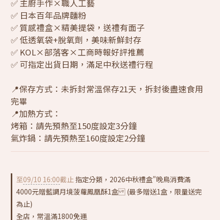
✅ 主廚手作×職人工藝
✅ 日本百年品牌麵粉
✅ 質感禮盒×精美提袋，送禮有面子
✅ 低透氧袋+脫氧劑，美味新鮮封存
✅ KOL×部落客×工商時報好評推薦
✅ 可指定出貨日期，滿足中秋送禮行程
📍保存方式：未拆封常溫保存21天，拆封後盡速食用
完畢
📍加熱方式：
烤箱：請先預熱至150度設定3分鐘
氣炸鍋：請先預熱至160度設定2分鐘
至
09/10 16:00
截止
指定分類，2026中秋禮盒"晚鳥消費滿
4000元贈藍調月境菠蘿鳳凰酥1盒 (最多贈送1盒，限量送完
為止)
全店，常溫滿1800免運